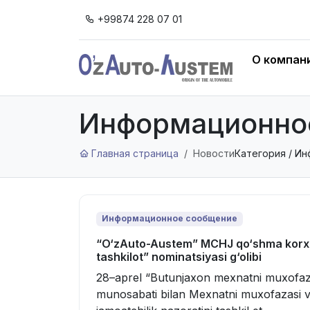
+99874 228 07 01
О компан
Информационно
Главная страница
Новости
Категория / И
Информационное сообщение
“O‘zAuto-Austem” MCHJ qo‘shma korxo
tashkilot” nominatsiyasi g‘olibi
28–aprel “Butunjaxon mexnatni muxofaza
munosabati bilan Mexnatni muxofazasi va