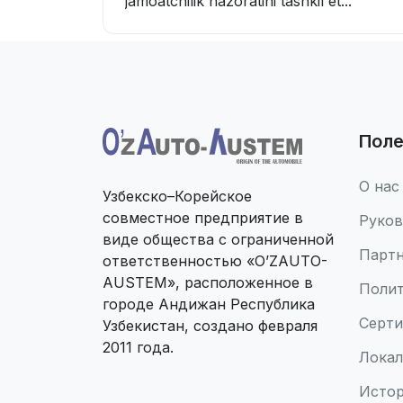
jamoatchilik nazoratini tashkil et...
Поле
О нас
Узбекско–Корейское
совместное предприятие в
Руко
виде общества с ограниченной
Парт
ответственностью «O’ZAUTO-
AUSTEM», расположенное в
Полит
городе Андижан Республика
Серт
Узбекистан, создано февраля
2011 года.
Локал
Истор