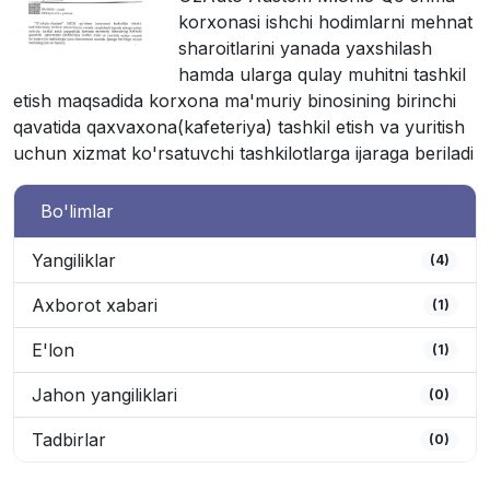
korxonasi ishchi hodimlarni mehnat
sharoitlarini yanada yaxshilash
hamda ularga qulay muhitni tashkil
etish maqsadida korxona ma'muriy binosining birinchi
qavatida qaxvaxona(kafeteriya) tashkil etish va yuritish
uchun xizmat ko'rsatuvchi tashkilotlarga ijaraga beriladi
Bo'limlar
Yangiliklar
(4)
Axborot xabari
(1)
E'lon
(1)
Jahon yangiliklari
(0)
Tadbirlar
(0)