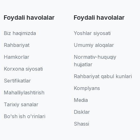
Foydali havolalar
Foydali havolalar
Biz haqimizda
Yoshlar siyosati
Rahbariyat
Umumiy aloqalar
Hamkorlar
Normativ-huquqiy
hujjatlar
Korxona siyosati
Rahbariyat qabul kunlari
Sertifikatlar
Komplyans
Mahalliylashtirish
Media
Tarixiy sanalar
Disklar
Bo'sh ish o'rinlari
Shassi