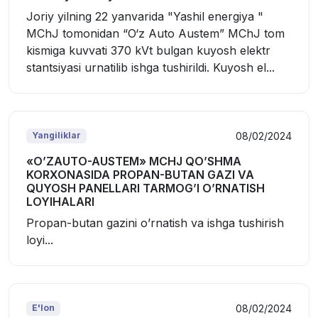
Joriy yilning 22 yanvarida "Yashil energiya "
MChJ tomonidan “O‘z Auto Austem” MChJ tom
kismiga kuvvati 370 kVt bulgan kuyosh elektr
stantsiyasi urnatilib ishga tushirildi. Kuyosh el...
08/02/2024
Yangiliklar
«O’ZAUTO-AUSTEM» MCHJ QO’SHMA
KORXONASIDA PROPAN-BUTAN GAZI VA
QUYOSH PANELLARI TARMOG’I O’RNATISH
LOYIHALARI
Propan-butan gazini o’rnatish va ishga tushirish
loyi...
08/02/2024
E'lon