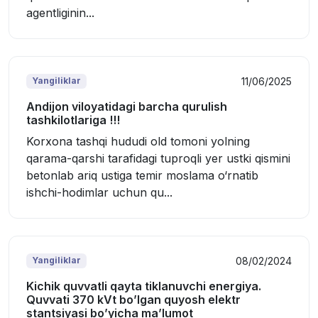
agentliginin...
11/06/2025
Yangiliklar
Andijon viloyatidagi barcha qurulish
tashkilotlariga !!!
Korxona tashqi hududi old tomoni yolning
qarama-qarshi tarafidagi tuproqli yer ustki qismini
betonlab ariq ustiga temir moslama o‘rnatib
ishchi-hodimlar uchun qu...
08/02/2024
Yangiliklar
Kichik quvvatli qayta tiklanuvchi energiya.
Quvvati 370 kVt boʼlgan quyosh elektr
stantsiyasi boʼyicha maʼlumot