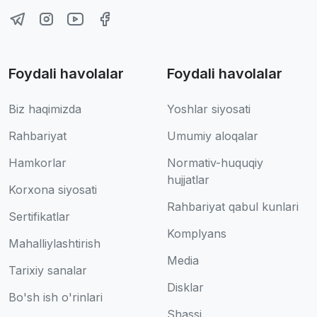
Foydali havolalar
Foydali havolalar
Biz haqimizda
Yoshlar siyosati
Rahbariyat
Umumiy aloqalar
Hamkorlar
Normativ-huquqiy
hujjatlar
Korxona siyosati
Rahbariyat qabul kunlari
Sertifikatlar
Komplyans
Mahalliylashtirish
Media
Tarixiy sanalar
Disklar
Bo'sh ish o'rinlari
Shassi