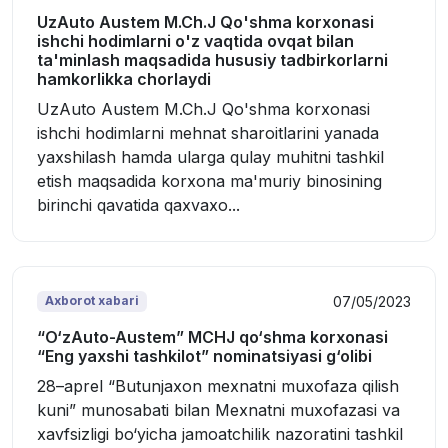
UzAuto Austem M.Ch.J Qo'shma korxonasi
ishchi hodimlarni o'z vaqtida ovqat bilan
ta'minlash maqsadida hususiy tadbirkorlarni
hamkorlikka chorlaydi
UzAuto Austem M.Ch.J Qo'shma korxonasi
ishchi hodimlarni mehnat sharoitlarini yanada
yaxshilash hamda ularga qulay muhitni tashkil
etish maqsadida korxona ma'muriy binosining
birinchi qavatida qaxvaxo...
07/05/2023
Axborot xabari
“O‘zAuto-Austem” MCHJ qo‘shma korxonasi
“Eng yaxshi tashkilot” nominatsiyasi g‘olibi
28–aprel “Butunjaxon mexnatni muxofaza qilish
kuni” munosabati bilan Mexnatni muxofazasi va
xavfsizligi bo‘yicha jamoatchilik nazoratini tashkil