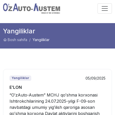
Yangiliklar
Bosh sahifa
Yangiliklar
05/09/2025
Yangiliklar
E’LON
“OʻzAuto-Austem” MCHJ qoʻshma korxonasi
Ishtirokchilarining 24.07.2025-yilgi F-09-son
navbatdagi umumiy yigʻilish qaroriga asosan
qoʻshma korxona Davlat aktivlarini boshqarish