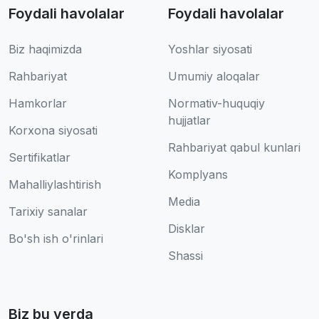
Foydali havolalar
Foydali havolalar
Biz haqimizda
Yoshlar siyosati
Rahbariyat
Umumiy aloqalar
Hamkorlar
Normativ-huquqiy
hujjatlar
Korxona siyosati
Rahbariyat qabul kunlari
Sertifikatlar
Komplyans
Mahalliylashtirish
Media
Tarixiy sanalar
Disklar
Bo'sh ish o'rinlari
Shassi
Biz bu yerda